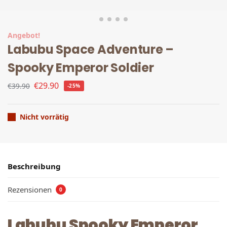
Angebot!
Labubu Space Adventure –
Spooky Emperor Soldier
€
29.90
€
39.90
-25%
Nicht vorrätig
Beschreibung
Rezensionen
0
Labubu Spooky Emperor