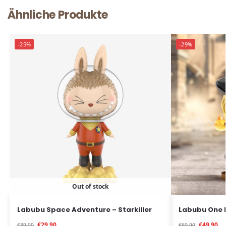
Ähnliche Produkte
-25%
-29%
Out of stock
Labubu Space Adventure – Starkiller
Labubu One 
€
29.90
€
49.90
€
39.90
€
69.90